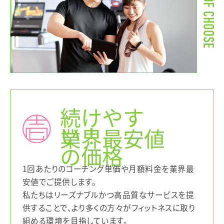
続けやす
い！
業界最安値
の価格
1回あたりのコーチング単価や月額料金を業界最
安値でご提供します。
私たちはリーズナブルかつ高品質なサービスを提
供することで、より多くの方々がフィットネスに取り
組める環境を目指しています。