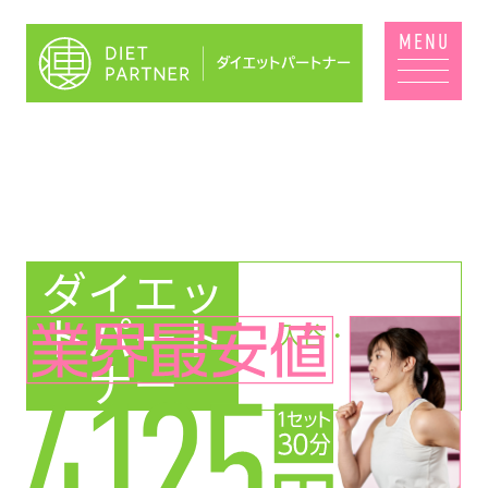
ダイエッ
トパート
入谷・鶯谷店
ナー