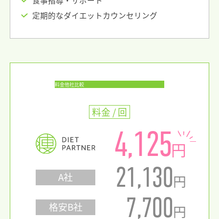
食事指導・サポート
定期的なダイエットカウンセリング
料金他社比較
料金 / 回
4,125
円
21,130
A社
円
7,700
格安B社
円