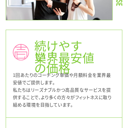
続けやす
い！
業界最安値
の価格
1回あたりのコーチング単価や月額料金を業界最
安値でご提供します。
私たちはリーズナブルかつ高品質なサービスを提
供することで、より多くの方々がフィットネスに取り
組める環境を目指しています。