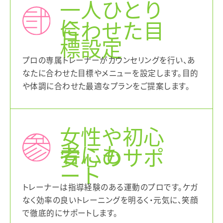
一人ひとり
に
合わせた目
標設定
プロの専属トレーナーがカウンセリングを行い、あ
なたに合わせた目標やメニューを設定します。目的
や体調に合わせた最適なプランをご提案します。
女性や初心
者にも
安心のサポ
ート
トレーナーは指導経験のある運動のプロです。ケガ
なく効率の良いトレーニングを明るく・元気に、笑顔
で徹底的にサポートします。