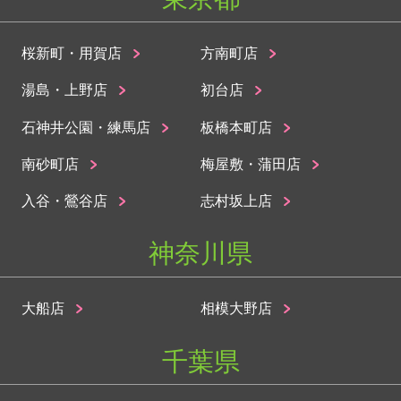
桜新町・用賀店
方南町店
湯島・上野店
初台店
石神井公園・練馬店
板橋本町店
南砂町店
梅屋敷・蒲田店
入谷・鶯谷店
志村坂上店
神奈川県
大船店
相模大野店
千葉県